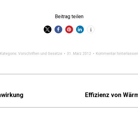
Beitrag teilen
Kategorie:
Vorschriften und Gesetze
31. März 2012
Kommentar hinterlasse
nwirkung
Effizienz von Wär
Nächster
Beitrag: