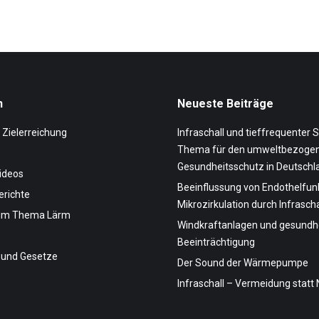
n
Neueste Beiträge
 Zielerreichung
Infraschall und tieffrequenter S
Thema für den umweltbezoge
Gesundheitsschutz in Deutschl
Videos
Beeinflussung von Endothelfun
erichte
Mikrozirkulation durch Infrascha
zum Thema Lärm
Windkraftanlagen und gesundhe
Beeinträchtigung
 und Gesetze
Der Sound der Wärmepumpe
Infraschall – Vermeidung statt