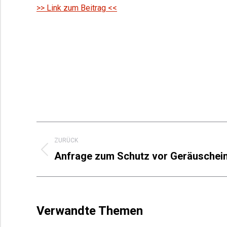
>> Link zum Beitrag <<
Kommentarnavigation
ZURÜCK
Anfrage zum Schutz vor Geräuschei
Vorheriger
Beitrag:
Verwandte Themen