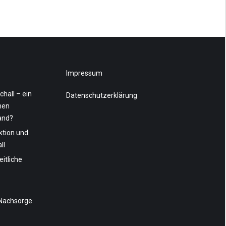
Impressum
chall – ein
Datenschutzerklärung
nen
and?
ktion und
ll
itliche
 Nachsorge