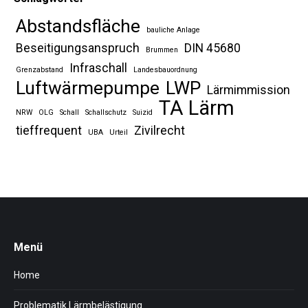
Abstandsfläche
bauliche Anlage
Beseitigungsanspruch
DIN 45680
Brummen
Infraschall
Grenzabstand
Landesbauordnung
Luftwärmepumpe
LWP
Lärmimmission
TA Lärm
NRW
OLG
Schall
Schallschutz
Suizid
tieffrequent
Zivilrecht
UBA
Urteil
Menü
Home
Problematik Lärmbelästigung