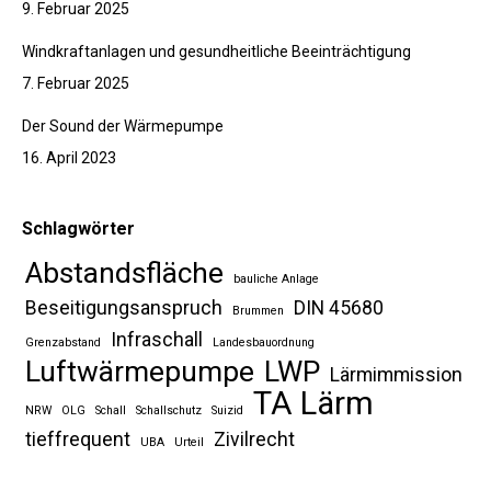
9. Februar 2025
Windkraftanlagen und gesundheitliche Beeinträchtigung
7. Februar 2025
Der Sound der Wärmepumpe
16. April 2023
Schlagwörter
Abstandsfläche
bauliche Anlage
Beseitigungsanspruch
DIN 45680
Brummen
Infraschall
Grenzabstand
Landesbauordnung
Luftwärmepumpe
LWP
Lärmimmission
TA Lärm
NRW
OLG
Schall
Schallschutz
Suizid
tieffrequent
Zivilrecht
UBA
Urteil