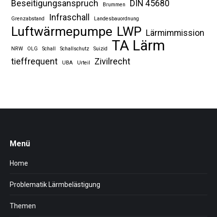
Beseitigungsanspruch
DIN 45680
Brummen
Infraschall
Grenzabstand
Landesbauordnung
Luftwärmepumpe
LWP
Lärmimmission
TA Lärm
NRW
OLG
Schall
Schallschutz
Suizid
tieffrequent
Zivilrecht
UBA
Urteil
Menü
Home
Problematik Lärmbelästigung
Themen