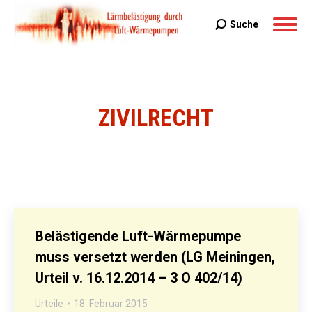
Suche
Search:
ZIVILRECHT
Sie befinden sich hier:
Belästigende Luft-Wärmepumpe
muss versetzt werden (LG Meiningen,
Urteil v. 16.12.2014 – 3 O 402/14)
Urteile
18. Februar 2015