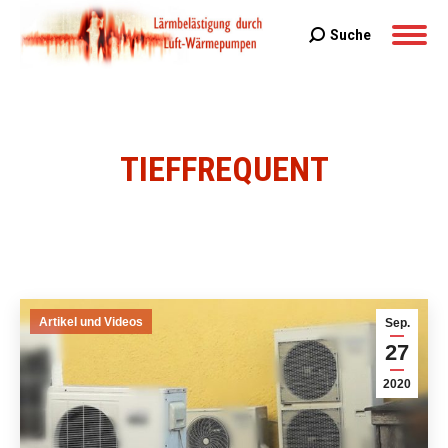
Suche
Search:
TIEFFREQUENT
Sie befinden sich hier:
Artikel und Videos
Sep.
27
2020