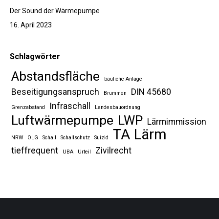
Der Sound der Wärmepumpe
16. April 2023
Schlagwörter
Abstandsfläche
bauliche Anlage
Beseitigungsanspruch
DIN 45680
Brummen
Infraschall
Grenzabstand
Landesbauordnung
Luftwärmepumpe
LWP
Lärmimmission
TA Lärm
NRW
OLG
Schall
Schallschutz
Suizid
tieffrequent
Zivilrecht
UBA
Urteil