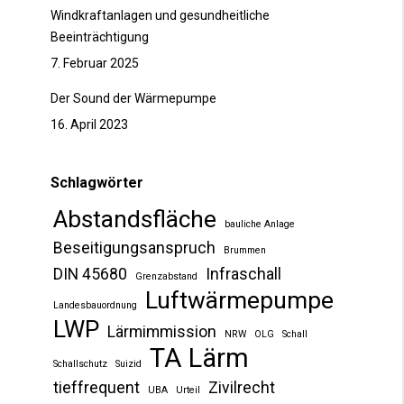
Windkraftanlagen und gesundheitliche
Beeinträchtigung
7. Februar 2025
Der Sound der Wärmepumpe
16. April 2023
Schlagwörter
Abstandsfläche
bauliche Anlage
Beseitigungsanspruch
Brummen
DIN 45680
Infraschall
Grenzabstand
Luftwärmepumpe
Landesbauordnung
LWP
Lärmimmission
NRW
OLG
Schall
TA Lärm
Schallschutz
Suizid
tieffrequent
Zivilrecht
UBA
Urteil