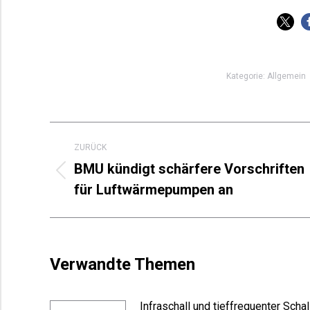
Kategorie:
Allgemein
Kommentarnavigation
ZURÜCK
BMU kündigt schärfere Vorschriften
Vorheriger
für Luftwärmepumpen an
Beitrag:
Verwandte Themen
Infraschall und tieffrequenter Schal