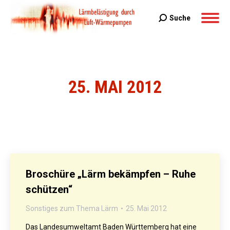
Suche
Search:
25. MAI 2012
Sie befinden sich hier:
Broschüre „Lärm bekämpfen – Ruhe
schützen“
Sonstiges zum Thema Lärm
25. Mai 2012
Das Landesumweltamt Baden Württemberg hat eine