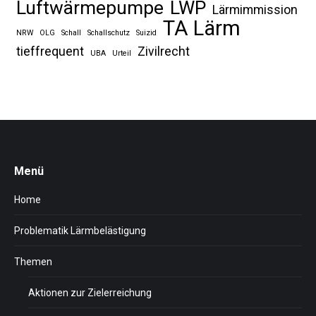
Luftwärmepumpe
LWP
Lärmimmission
TA Lärm
NRW
OLG
Schall
Schallschutz
Suizid
tieffrequent
Zivilrecht
UBA
Urteil
Menü
Home
Problematik Lärmbelästigung
Themen
Aktionen zur Zielerreichung