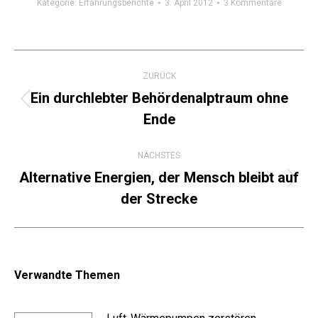
Kategorie:
Erfahrungsberichte
3. April 2012
3 Kommentare
Kommentarnavigation
ZURÜCK
Ein durchlebter Behördenalptraum ohne
Vorheriger
Ende
Beitrag:
NÄCHSTES
Alternative Energien, der Mensch bleibt auf
Nächster
der Strecke
Beitrag:
Verwandte Themen